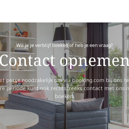
Wil je je verblijf boeken of heb je een vraag?
Contact opneme
iet perse noodzakelijk om via booking.com bij ons t
ere periode kunt ook rechtstreeks contact met ons
boeken.