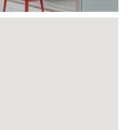
Home
Het appartement
Dé perfecte uitvalbasis
Musea
Contact
B&B Museumquarter
Pieter Baststraat 19
1071 TV Amsterdam
info@bbmuseumquarter.com