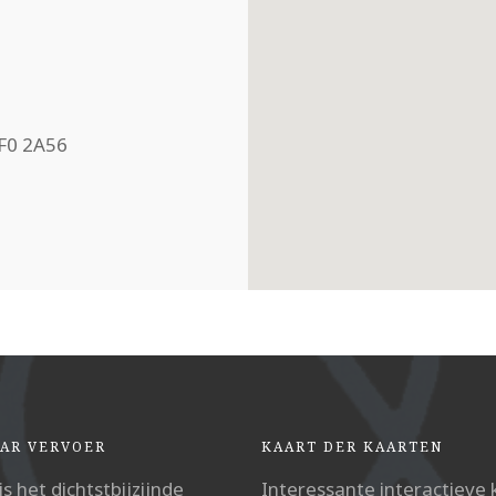
DF0 2A56
AR VERVOER
KAART DER KAARTEN
is het dichtstbijzijnde
Interessante interactieve