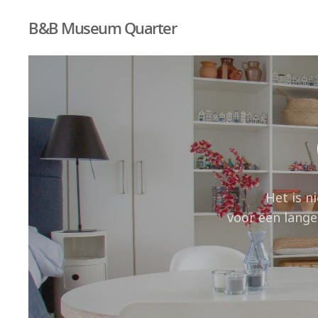
B&B Museum Quarter
Het is n
voor een lang
Hit enter to search or ESC to close