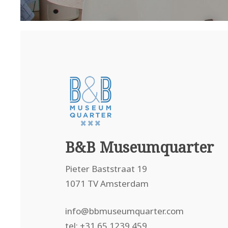
B&B Museumquarter
Pieter Baststraat 19
1071 TV Amsterdam
info@bbmuseumquarter.com
tel: +31 65 1239 459