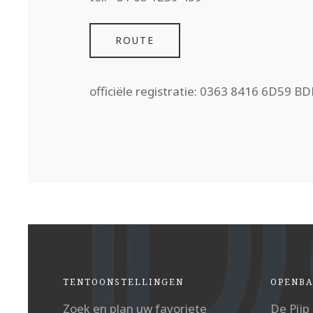
ROUTE
officiële registratie: 0363 8416 6D59 B
TENTOONSTELLINGEN
OPENBA
Zoek en plan uw favoriete
De Pijp 