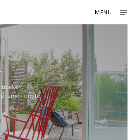
n
e boeken,
 opnemen om te