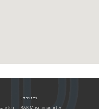
tel: +31 65 1239 459
English
CONTACT
 kaarten
B&B Museumquarter